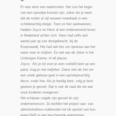
Er was eens een watermolen. Het zou het begin
van een sprookje kunnen zijn, zeker als je weet
dat de molen al vijf eeuwen meedraait in een
schilderachtig dorpje. Toen ze hier aankwamen,
hadden Joyce en Hans al een ondernemend leven
in Nederland achter zich. Hans had zelfs een
aantal jaar op zee doorgebracht, bij de
Koopvaardij. Het had wel iets om opnieuw aan het
water neer te strijken. En wel aan de Jeker in het
Limburgse Kanne, of all places.
Joyce: ‘Als je tot over je oren verliefd bent op een
pand, mag je niet twijfelen. Zeker niet als het om
een uniek gebouw gaat in een sprookjesachtig
decor, zoals hier. Als je handig bent, volg je best
gewoon je gevoel. Dat is ook de raad die we aan
onze kinderen meegeven.’
Het echtpaar volgde zijn gevoel én zijn
ondernemerszin. Ze durfden het project aan: van
administratieve mallemolen tot de opstart van hun
eigen B&B in een beschermde watermolen.